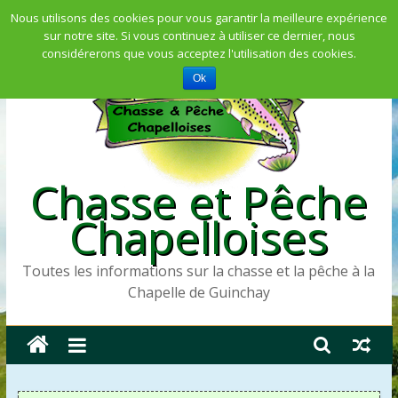
Skip
Nous utilisons des cookies pour vous garantir la meilleure expérience
sur notre site. Si vous continuez à utiliser ce dernier, nous
to
considérerons que vous acceptez l'utilisation des cookies.
content
Ok
Chasse et Pêche
Chapelloises
Toutes les informations sur la chasse et la pêche à la
Chapelle de Guinchay