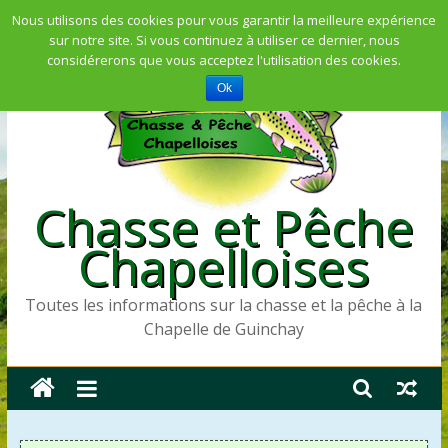
Skip
Nous utilisons des cookies pour vous garantir la meilleure expérience
sur notre site. Si vous continuez à utiliser ce dernier, nous
to
considérerons que vous acceptez l'utilisation des cookies.
content
Ok
Chasse et Pêche
Chapelloises
Toutes les informations sur la chasse et la pêche à la
Chapelle de Guinchay