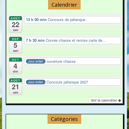
Calendrier
AOÛT
13 h 00 min
Concours de pétanque
22
sam
SEP
7 h 30 min
Corvée chasse et remise carte de...
5
sam
OCT
ouverture chasse
Jour entier
4
dim
AOÛT
Concours pétanque 2027
Jour entier
21
sam
Voir le calendrier
Catégories