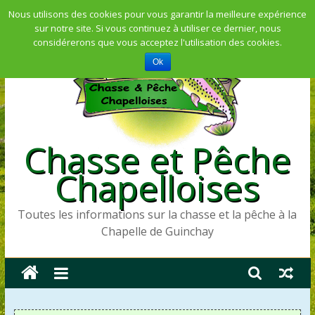
Skip
Nous utilisons des cookies pour vous garantir la meilleure expérience
sur notre site. Si vous continuez à utiliser ce dernier, nous
to
considérerons que vous acceptez l'utilisation des cookies.
content
Ok
Chasse et Pêche
Chapelloises
Toutes les informations sur la chasse et la pêche à la
Chapelle de Guinchay