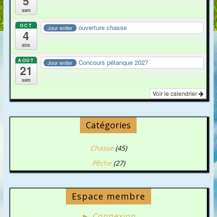
5
sam
OCT
ouverture chasse
Jour entier
4
dim
AOÛT
Concours pétanque 2027
Jour entier
21
sam
Voir le calendrier
Catégories
Chasse
(45)
Pêche
(27)
Espace membre
► Connexion