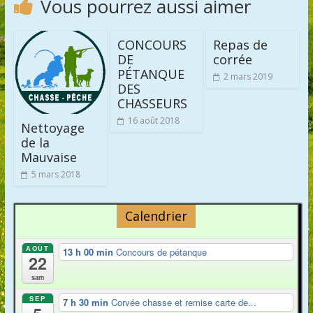
Vous pourrez aussi aimer
CONCOURS
Repas de
DE
corrée
PÉTANQUE
2 mars 2019
DES
CHASSEURS
16 août 2018
Nettoyage
de la
Mauvaise
5 mars 2018
Calendrier
AOÛT
13 h 00 min
Concours de pétanque
22
sam
SEP
7 h 30 min
Corvée chasse et remise carte de...