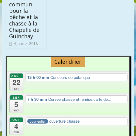
commun
pour la
pêche et la
chasse à la
Chapelle de
Guinchay
4 janvier 2018
Calendrier
AOÛT
13 h 00 min
Concours de pétanque
22
sam
SEP
7 h 30 min
Corvée chasse et remise carte de...
5
sam
OCT
ouverture chasse
Jour entier
4
dim