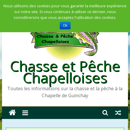
Skip
Nous utilisons des cookies pour vous garantir la meilleure expérience
sur notre site. Si vous continuez à utiliser ce dernier, nous
to
considérerons que vous acceptez l'utilisation des cookies.
content
Ok
Chasse et Pêche
Chapelloises
Toutes les informations sur la chasse et la pêche à la
Chapelle de Guinchay