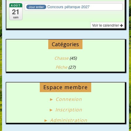
AOÛT
Concours pétanque 2027
Jour entier
21
sam
Voir le calendrier
Catégories
Chasse
(45)
Pêche
(27)
Espace membre
► Connexion
► Inscription
► Administration