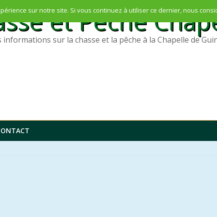
sse et Pêche Chape
périence sur notre site. Si vous continuez à utiliser ce dernier, nous cons
 informations sur la chasse et la pêche à la Chapelle de Gui
CONTACT