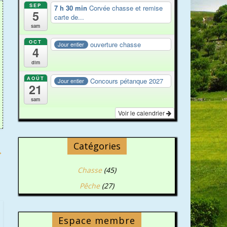
SEP
7 h 30 min
Corvée chasse et remise
5
carte de...
sam
OCT
ouverture chasse
Jour entier
4
dim
AOÛT
Concours pétanque 2027
Jour entier
21
sam
Voir le calendrier
Catégories
→
Chasse
(45)
Pêche
(27)
Espace membre